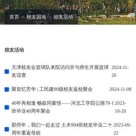
首页
校友园地
校友活动
校友活动
天津校友会篮球队来院访问并与师生开展篮球
2024-11-
友谊赛
26
聚首忆芳华 | 工民建90级校友返校聚会
2024-11-08
40年再相逢 畅叙同窗情——河北工学院公路79·1
2023-
班毕业40周年聚会
10-20
那些年，我们一起走过 土木994班校友毕业二十
2023-09-
周年重返母校
22