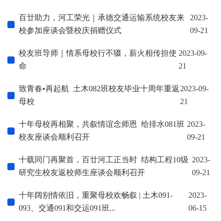
百廿助力，河工荣光｜承德交通运输系统校友来
2023-
校参加座谈会暨校庆捐赠仪式
09-21
校友班导师｜情系母校行不辍，薪火相传担使
2023-09-
命
21
致青春•再起航 土木082班校友毕业十周年重返
2023-09-
母校
21
十年母校再相聚，共叙情谊念师恩 给排水081班
2023-
校友座谈会顺利召开
09-21
十载同门再聚首，百廿河工正当时 结构工程10级
2023-
研究生校友返校师生座谈会顺利召开
09-21
十年阔别情依旧，重聚母校欢畅叙 | 土木091-
2023-
093、交通091和交运091班...
06-15