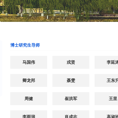
博士研究生导师
马国伟
戎贤
李延
卿龙邦
聂雯
王东
周健
崔洪军
王里
李雨润
肖成志
高淑