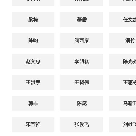
梁栋
慕儒
任文
陈昀
阎西康
潘竹
赵文忠
李明祺
陈光
王洪宇
王晓伟
王惠
韩非
陈庞
马新
宋宜祥
张俊飞
刘雄