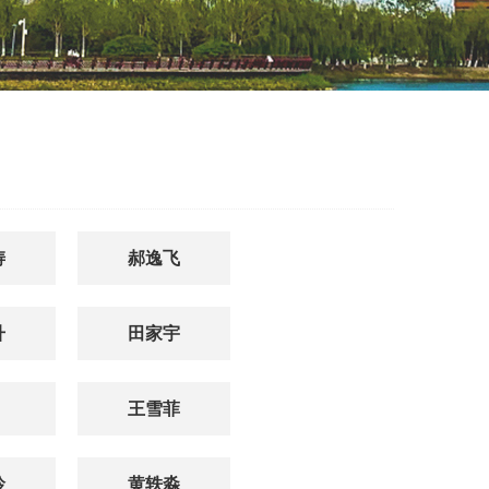
涛
郝逸飞
升
田家宇
王雪菲
玲
黄轶淼