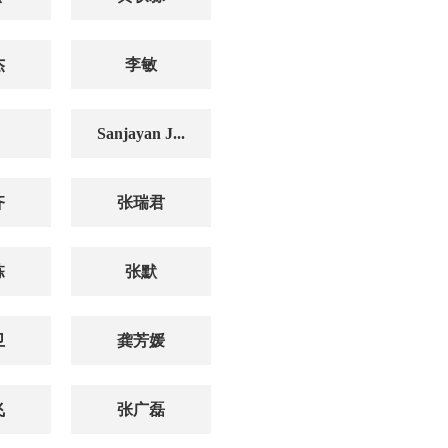
杰
李敏
Sanjayan J...
齐
张瑞君
栋
张默
卫
龚芳媛
飞
张广磊