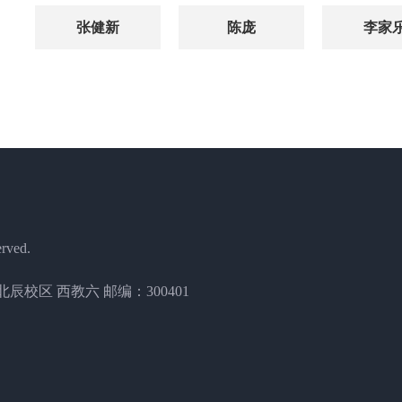
张健新
陈庞
李家
erved.
校区 西教六 邮编：300401