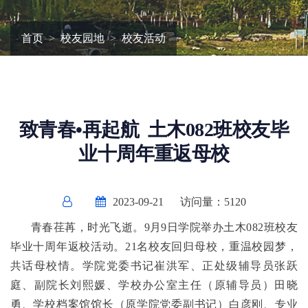
首页
校友园地
校友活动
致青春•再起航 土木082班校友毕
业十周年重返母校
2023-09-21
访问量：
5120
青春荏苒，时光飞逝。9月9日学院举办土木082班校友
毕业十周年返校活动。21名校友回归母校，重温校园梦，
共话母校情。学院党委书记崔洪军、正处级辅导员张跃
庭、副院长刘熙媛、学校办公室主任（原辅导员）田晓
勇、学校档案馆馆长（原学院党委副书记）白彦刚、专业