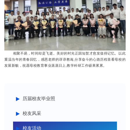
相聚不易，时间却是飞逝。美好的时光正因短暂才愈发值得记忆。以此
重温当年的青春回忆，感恩老师的谆谆教诲,分享奋斗的心路历程喜看母校的
发展新貌，祝愿母校教育事业蒸蒸日上,教学科研工作硕果累累。
历届校友毕业照
校友风采
校友活动