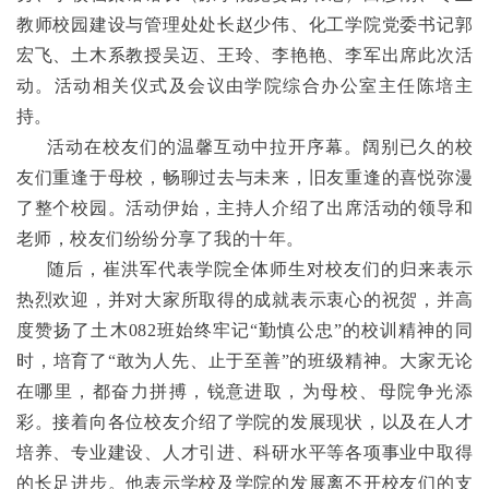
教师校园建设与管理处处长赵少伟、化工学院党委书记郭
宏飞、土木系教授吴迈、王玲、李艳艳、李军出席此次活
动。活动相关仪式及会议由学院综合办公室主任陈培主
持。
活动在校友们的温馨互动中拉开序幕。阔别已久的校
友们重逢于母校，畅聊过去与未来，旧友重逢的喜悦弥漫
了整个校园。活动伊始，主持人介绍了出席活动的领导和
老师，校友们纷纷分享了我的十年。
随后，崔洪军代表学院全体师生对校友们的归来表示
热烈欢迎，并对大家所取得的成就表示衷心的祝贺，并高
度赞扬了土木082班始终牢记“勤慎公忠”的校训精神的同
时，培育了“敢为人先、止于至善”的班级精神。大家无论
在哪里，都奋力拼搏，锐意进取，为母校、母院争光添
彩。接着向各位校友介绍了学院的发展现状，以及在人才
培养、专业建设、人才引进、科研水平等各项事业中取得
的长足进步。他表示学校及学院的发展离不开校友们的支