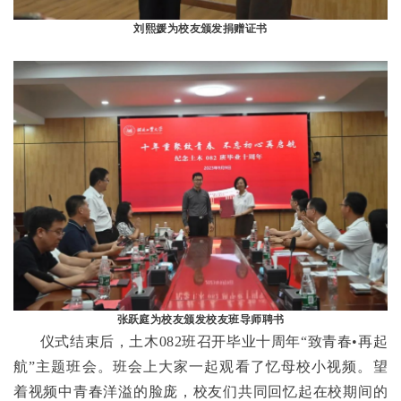
刘熙媛为校友颁发捐赠证书
张跃庭为校友颁发校友班导师聘书
仪式结束后，土木082班召开毕业十周年“致青春•再起
航”主题班会。班会上大家一起观看了忆母校小视频。望
着视频中青春洋溢的脸庞，校友们共同回忆起在校期间的