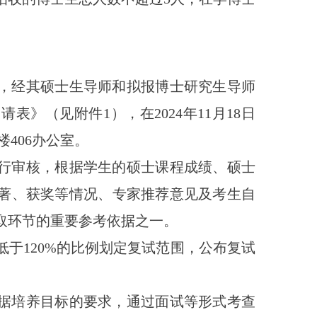
，经其硕士生导师和
拟报
博士研究生导师
申请表》（见附件
1
），在
202
4
年
11
月
1
8
日
楼
406
办公室。
行审核，根据学生的硕士课程成绩、硕士
著、获奖等情况、专家推荐意见及考生自
取环节的重要参考依据之一。
低于
120%
的比例划定复试范围，公布复试
据培养目标的要求，通过面试等形式考查