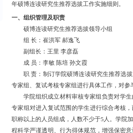
年硕博连读研究生推荐选拔工作实施细则。
一、组织管理及职责
硕博连读研究生推荐选拔领导小组
组
长：
崔洪军
郝逸飞
副组长：
王里
李彦磊
成
员：李敏
陈培
孙文
霞
职
责：制订学院硕博连读研究生推荐选拔
专家组、复试考核专家组进行具体工作，对参
学院组织成立
材料审核专家组
负责对学生
专家组
对进入复试范围的学生进行综合考核
，
职称以上的人员组成，人数不少于
5
人。学院
程科学严谨透明、行为得体规范，增强保密意