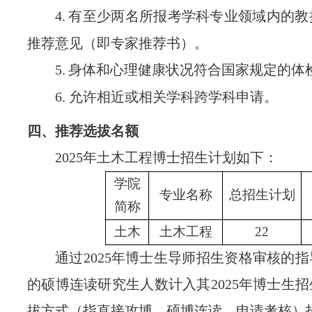
4.
有至少两名所报考学科专业领域内的教
推荐意见（即专家推荐书）。
5.
身体和心理健康状况符合国家规定的体
6.
允许相近或相关学科跨学科申请。
四、推荐选拔名额
202
5
年土木工程博士招生计划如下：
学院
专业名称
总招生计划
简称
土木
土木工程
22
通过
202
5
年博士生导师招生资格审核的指
的硕博连读研究生人数计入其
202
5
年
博士生招
拔方式（指直接攻博、硕博连读、申请考核）