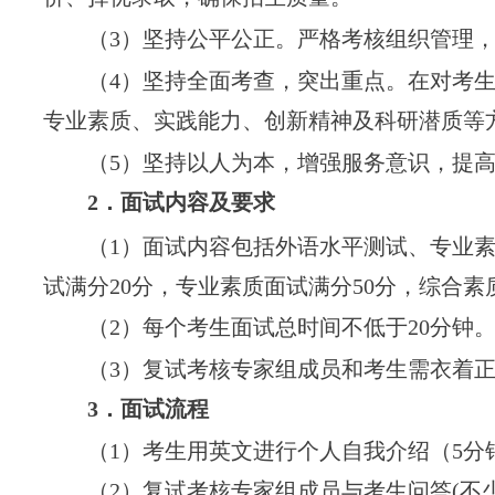
（
3
）坚持公平公正。严格考核组织管理
（
4
）坚持全面考查，突出重点。在对考
专业素质、实践能力、创新精神及科研潜质等
（
5
）坚持以人为本，增强服务意识，提
2
．
面试内容及要求
（
1
）面试内容包括外语水平测试、专业
试满分
20
分，专业素质面试满分
50
分，综合素
（
2
）每个考生面试总时间
不低于
20
分钟
（
3
）复试考核专家组成员和考生需衣着
3
．
面试流程
（
1
）考生用英文进行个人自我介绍
（
5
分
（
2
）复试考核专家组成员与考生问答
(
不