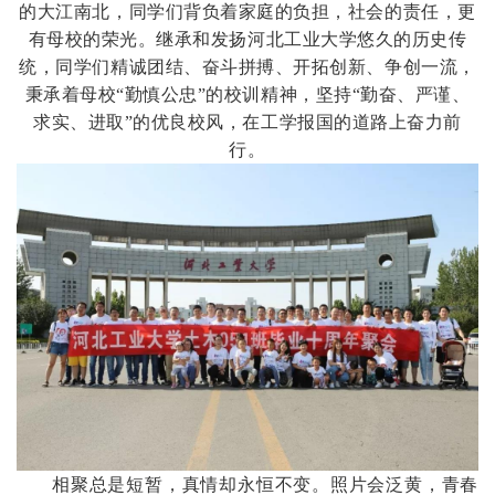
的大江南北，同学们背负着家庭的负担，社会的责任，更
有母校的荣光。继承和发扬河北工业大学悠久的历史传
统，同学们精诚团结、奋斗拼搏、开拓创新、争创一流，
秉承着
母校“勤慎公忠”的校训精神，坚持“勤奋、严谨、
求实、进取”的
优良校风，在工
学报国
的道路上奋力前
行。
相聚总是短暂，真情却永恒不变。照片会泛黄，青春