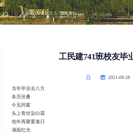
工民建741班校友毕
2021-09-28
当年毕业去八方
各历沧桑
今见同窗
头上青丝染白霜
他年再聚重逢日
满面红光