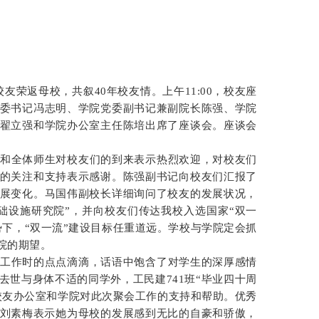
校友荣返母校，共叙40年校友情。上午11:00，校友座
委书记冯志明、学院党委副书记兼副院长陈强、学院
翟立强和学院办公室主任陈培出席了座谈会。座谈会
和全体师生对校友们的到来表示热烈欢迎，对校友们
的关注和支持表示感谢。陈强副书记向校友们汇报了
展变化。马国伟副校长详细询问了校友的发展状况，
础设施研究院”，并向校友们传达我校入选国家“双一
下，“双一流”建设目标任重道远。学校与学院定会抓
院的期望。
工作时的点点滴滴，话语中饱含了对学生的深厚感情
世与身体不适的同学外，工民建741班“毕业四十周
校友办公室和学院对此次聚会工作的支持和帮助。优秀
长刘素梅表示她为母校的发展感到无比的自豪和骄傲，