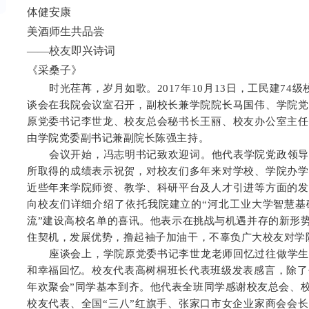
体健安康
美酒师生共品尝
——校友即兴诗词
《采桑子》
时光荏苒，岁月如歌。2017年10月13日，工民建74级
谈会在我院会议室召开，副校长兼学院院长马国伟、学院党
原党委书记李世龙、校友总会秘书长王丽、校友办公室主任
由学院党委副书记兼副院长陈强主持。
会议开始，冯志明书记致欢迎词。他代表学院党政领导
所取得的成绩表示祝贺，对校友们多年来对学校、学院办学
近些年来学院师资、教学、科研平台及人才引进等方面的发
向校友们详细介绍了依托我院建立的“河北工业大学智慧基
流”建设高校名单的喜讯。他表示在挑战与机遇并存的新形势
住契机，发展优势，撸起袖子加油干，不辜负广大校友对学
座谈会上，学院原党委书记李世龙老师回忆过往做学生
和幸福回忆。校友代表高树桐班长代表班级发表感言，除了去
年欢聚会”
同学基本到齐。他代表全班同学感谢校友总会、
校友代表、全国“三八”红旗手、张家口市女企业家商会会