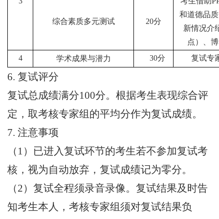
3
考生借助P
和道德品质
综合素质多元测试
20分
新情况介
点）、博
4
30分
复试专
学术成果与潜力
6. 复试评分
复试总成绩满分100分。根据考生表现综合评
定，取考核专家组的平均分作为复试成绩。
7. 注意事项
（1）已进入复试环节的考生若不参加复试考
核，视为自动放弃，复试成绩记为零分。
（2）复试全程须录音录像。复试结果及时告
知考生本人，考核专家组须对复试结果负