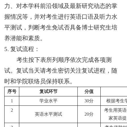
力、对本学科前沿领域及最新研究动态的掌
握情况等，并对考生进行英语口语及听力水
平测试，判断考生免试否具备博士研究生培
养潜能和素质。
5. 复试流程：
考生按下表所列顺序依次完成各项测
试。复试当天请考生密切关注复试进程，随
时和学院联络员保持联系。
序号
复试环节
分值
1
学业水平
30分
根据考生
2
考生用英语
英语水平测试
20分
家英语提