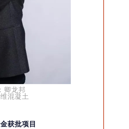
：卿龙邦
纤维混凝土
基金获批项目