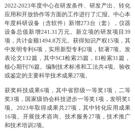
2022-2023
年度中心在研发条件、研发产出
、
转化
应用
和开放协作
等方面的工作进行了汇报
。中心本
年度
科研设备（含软件）新增
273
台（套），仪器
设备总值新增
241.31
万元。新立项的研发项目
39
项，共计金额
1494.8
万元。获得知识产权
15
项，
其
中
发明专利
6
项，实用新型专利
2
项，软著
7
项。发
表论文
132
篇，其中
SCI
检索
25
篇，
EI
检索
31
篇，
核心期刊
76
篇。
编制
技术标准和工法共
4
项。验收
或鉴定的主要科学技术成果
27
项。
获奖科技成果
6
项，其中省部级一等奖
1
项，二等
奖
3
项
，
国家级协会科技进步一等奖
1
项，发明奖
1
项。
2023
年取得成果共
27
项，其中转化应用成果
16
项。
开展
技术咨询、技术服务
27
项，技术推广
和技术培训
2
项。