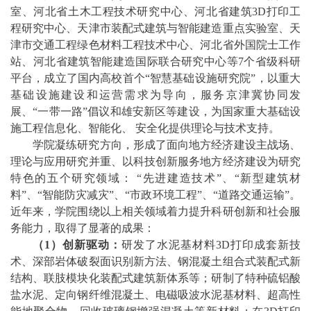
室、河北省土木工程技术研究中心、河北省建筑3D打印工
程研究中心、天津市装配式建筑与智能建造重点实验室、天
津市交通工程绿色材料工程技术中心、河北省外国院士工作
站、河北省建筑智能建造国际联合研究中心等7个省级科研
平台，成立了国内高校首个“智慧基础设施研究院”，以重大
基础设施建设和运营需求为导向，服务京津冀协同发
展、“一带一路”倡议和雄安新区等建设，为国家重大基础设
施工程信息化、智能化、 安全化提供理论与技术支持。
学院凝练研究方向，形成了面向地方经济建设主战场、
理论与应用研究并重、以科技创新服务地方经济建设为研究
特色的五个研究领域： “先进建造技术”、“新型建筑材
料”、“智能防灾减灾”、“市政环境工程”、“道路交通运输”。
近年来，学院围绕以上相关领域着力提升科研创新和社会服
务能力，取得了显著的成果：
（
1
）
创新驱动：
研发了水泥基材料3D打印成套新技
术、深部岩体破裂面识别新方法、钢混凝土组合式装配式新
结构、联肢模块化装配式建筑新体系等；研制了特种硫铝酸
盐水泥、定向钢纤维混凝土、电磁吸波水泥基材料、超高性