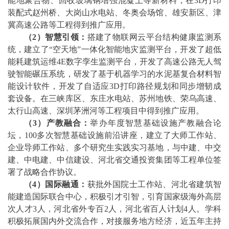
能地聚合物、回收玻璃钢增强混凝土等新材料；在3D打印
装配式赵州桥、大岗山水电站、冬奥会场馆、雄安新区、津
冀高速公路等工程得到推广应用。
（
2
）
智慧引领：
搭建了物联网云平台结构健康监测系
统，建立了“空天地”一体化智能地灾监测平台，开发了超低
能耗建筑运维4E数字孪生监测平台，开发了高速公路无人驾
驶智能碾压系统，研发了基于机器学习的水泥基复合材料智
能设计软件，开发了自适应3D打印路径规划和同步增韧成
套设备。在三峡库区、东庄水电站、苏州地铁、荣乌高速、
太行山高速、深圳茅洲河等工程项目中得到推广应用。
（
3
）
产教融合：
举办年度智慧基础设施产教融合论
坛，100多次智慧基础设施前沿讲座，建立了大师工作站、
企业导师工作站、多个研究生实践实习基地，与中建、中交
建、中电建、中信建设、河北省交通投资集团等工程单位签
署了战略合作协议。
（
4
）
国际融通：
获批外国院士工作站、河北省建筑智
能建造国际联合中心，积极引才引智，引育国家级海外高层
次人才3人，河北省外专百2人，河北省百人计划4人。学科
积极拓展国内外交流合作，对接服务地方经济，近五年主持